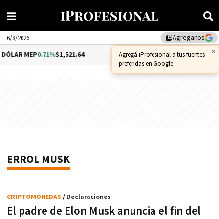
Agreganos
library_add
6/8/2026
×
DÓLAR MEP
0.71%
$1,521.64
DÓLAR CCL
1.07%
$1,576.34
Agregá iProfesional a tus fuentes
preferidas en Google
ERROL MUSK
CRIPTOMONEDAS
/ Declaraciones
El padre de Elon Musk anuncia el fin del