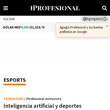
Agreganos
library_add
6/8/2026
×
DÓLAR MEP
0.59%
$1,519.73
DÓLAR CCL
1.09%
$1,576.54
Agregá iProfesional a tus fuentes
preferidas en Google
ESPORTS
TECNOLOGÍA
/ iProfesional entrevista
Inteligencia artificial y deportes