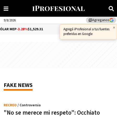
Agreganos
library_add
9/8/2026
×
LAR MEP
-3.28%
$1,529.31
DÓLAR CCL
-1.25%
$1,556.14
Agregá iProfesional a tus fuentes
preferidas en Google
FAKE NEWS
RECREO
/ Controversia
"No se merece mi respeto": Occhiato