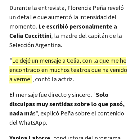
Durante la entrevista, Florencia Peña reveló
un detalle que aumentó la intensidad del
momento.
Le escribió personalmente a
Celia Cuccittini
, la madre del capitán de la
Selección Argentina.
"
Le dejé un mensaje a Celia, con la que me he
encontrado en muchos teatros que ha venido
a verme"
, contó la actriz.
El mensaje fue directo y sincero. "
Solo
disculpas muy sentidas sobre lo que pasó,
nada má
s", explicó Peña sobre el contenido
del WhatsApp.
Yanina Latorre,
conductora del programa,