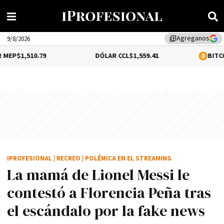
Agreganos
library_add
9/8/2026
79
DÓLAR CCL
$1,559.41
BITCOIN
-0.02%
$64
IPROFESIONAL
|
RECREO
|
POLÉMICA EN EL STREAMING
La mamá de Lionel Messi le
contestó a Florencia Peña tras
el escándalo por la fake news