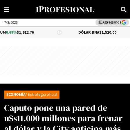
Agreganos
library_add
7/8/2026
9%
$1,912.76
DÓLAR BNA
$1,520.00
ECONOMÍA
/ Estrategia oficial
Caputo pone una pared de
u$s11.000 millones para frenar
al dólar y la City anticipa más