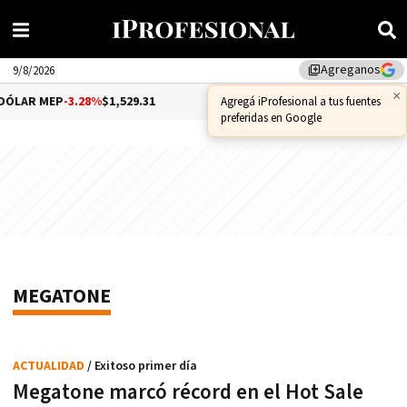
Agreganos
library_add
9/8/2026
×
ÓLAR MEP
-3.28%
$1,529.31
DÓLAR CCL
-1.25%
$1,556.14
Agregá iProfesional a tus fuentes
preferidas en Google
MEGATONE
ACTUALIDAD
/ Exitoso primer día
Megatone marcó récord en el Hot Sale