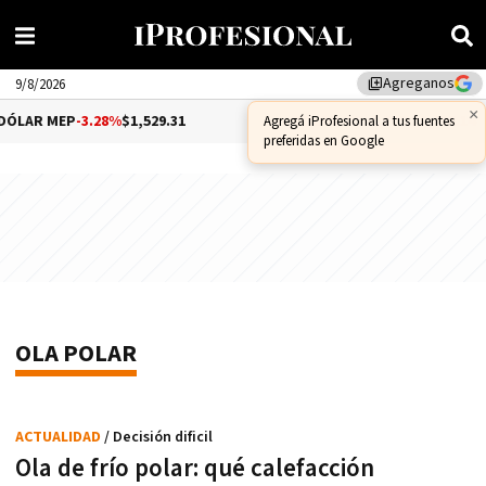
Agreganos
library_add
9/8/2026
×
ÓLAR MEP
-3.28%
$1,529.31
DÓLAR CCL
-1.25%
$1,556.14
Agregá iProfesional a tus fuentes
preferidas en Google
OLA POLAR
ACTUALIDAD
/ Decisión dificil
Ola de frío polar: qué calefacción