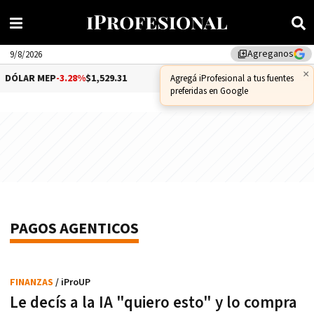
Agreganos
library_add
9/8/2026
×
DÓLAR MEP
-3.28%
$1,529.31
DÓLAR CCL
-1.25%
$1,556.14
Agregá iProfesional a tus fuentes
preferidas en Google
PAGOS AGENTICOS
FINANZAS
/ iProUP
Le decís a la IA "quiero esto" y lo compra