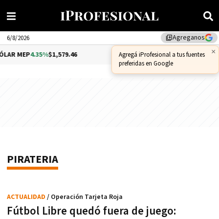
Agreganos
library_add
6/8/2026
×
LAR MEP
4.35%
$1,579.46
DÓLAR CCL
1.02%
$1,575.53
Agregá iProfesional a tus fuentes
preferidas en Google
PIRATERIA
ACTUALIDAD
/ Operación Tarjeta Roja
Fútbol Libre quedó fuera de juego: