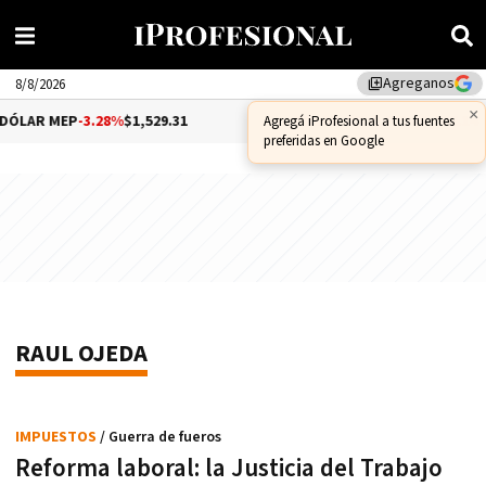
Agreganos
library_add
8/8/2026
×
ÓLAR MEP
-3.28%
$1,529.31
DÓLAR CCL
-1.25%
$1,556.14
Agregá iProfesional a tus fuentes
preferidas en Google
RAUL OJEDA
IMPUESTOS
/ Guerra de fueros
Reforma laboral: la Justicia del Trabajo