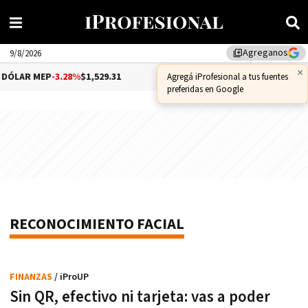
Agreganos
library_add
9/8/2026
×
DÓLAR MEP
-3.28%
$1,529.31
DÓLAR CCL
-1.25%
$1,556.14
Agregá iProfesional a tus fuentes
preferidas en Google
RECONOCIMIENTO FACIAL
FINANZAS
/ iProUP
Sin QR, efectivo ni tarjeta: vas a poder