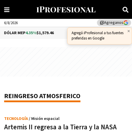
Agreganos
library_add
6/8/2026
×
DÓLAR MEP
4.35%
$1,579.46
DÓLAR CCL
1.02%
$1,575.53
Agregá iProfesional a tus fuentes
preferidas en Google
REINGRESO ATMOSFERICO
TECNOLOGÍA
/ Misión espacial
Artemis II regresa a la Tierra y la NASA