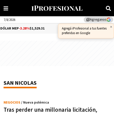
Agreganos
library_add
7/8/2026
×
ÓLAR MEP
-3.28%
$1,529.31
DÓLAR CCL
-1.25%
$1,556.14
Agregá iProfesional a tus fuentes
preferidas en Google
SAN NICOLAS
NEGOCIOS
/ Nueva polémica
Tras perder una millonaria licitación,