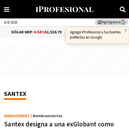
Agreganos
library_add
6/8/2026
×
DÓLAR MEP
-0.54%
$1,510.79
DÓLAR CCL
-0.72%
$1,55
Agregá iProfesional a tus fuentes
preferidas en Google
SANTEX
MANAGEMENT
/ Nombramientos
Santex designa a una exGlobant como