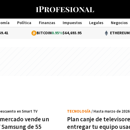
nomía
Política
Finanzas
Impuestos
Legales
Negocios
Management
BITCOIN
0.95%
$64,693.95
ETHEREUM
2.28
Descuento en Smart TV
TECNOLOGÍA
/ Hasta marzo de 2026
rmercado vende un
Plan canje de televisor
 Samsung de 55
entregar tu equipo usa