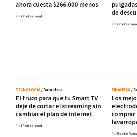
ahora cuesta $266.000 menos
pulgadas
de desc
Por
iProfesional
Por
iProfesiona
TECNOLOGÍA
/ Dato clave
FINANZAS
/ B
El truco para que tu Smart TV
Los mejo
deje de cortar el streaming sin
electrod
cambiar el plan de internet
comprar 
lavarrop
Por
iProfesional
Por
Rubén Rama