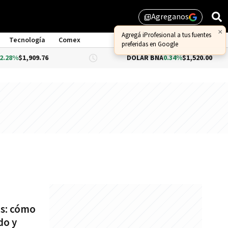
Agreganos
library_add
×
Agregá iProfesional a tus fuentes
Tecnología
Comex
preferidas en Google
%
$1,909.76
DÓLAR BNA
0.34%
$1,520.00
es: cómo
do y