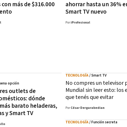
 con más de $316.000
ahorrar hasta un 36% e
uento
Smart TV nuevo
l
Por
iProfesional
TECNOLOGÍA
/ Smart TV
No compres un televisor p
uena opción
Mundial sin leer esto: los 
res outlets de
que tenés que evitar
omésticos: dónde
más barato heladeras,
Por
César Dergarabedian
as y Smart TV
TECNOLOGÍA
/ Función secreta
llo