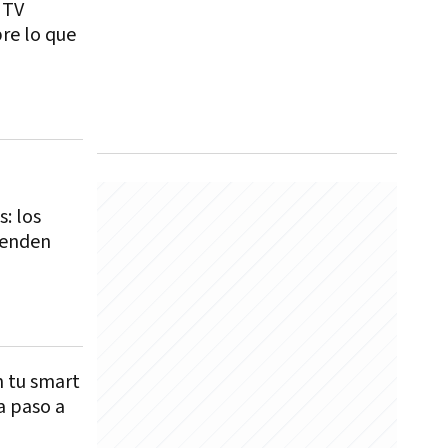
 TV
re lo que
: los
venden
n tu smart
a paso a