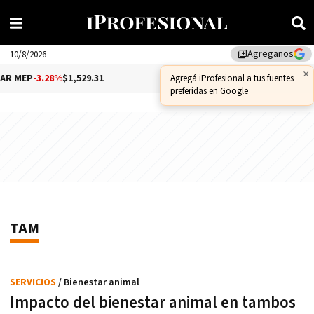
Agreganos
library_add
10/8/2026
×
R MEP
-3.28%
$1,529.31
DÓLAR CCL
-1.25%
$1,556.14
Agregá iProfesional a tus fuentes
preferidas en Google
TAM
SERVICIOS
/ Bienestar animal
Impacto del bienestar animal en tambos