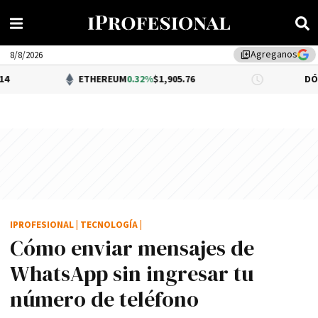
Agreganos
library_add
8/8/2026
ETHEREUM
0.32%
$1,905.76
DÓLAR BNA
$1,
IPROFESIONAL
|
TECNOLOGÍA
|
Cómo enviar mensajes de
WhatsApp sin ingresar tu
número de teléfono