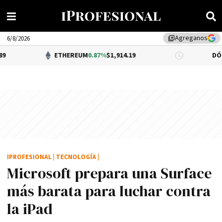
Agreganos
library_add
6/8/2026
ETHEREUM
0.87%
$1,914.19
DÓLAR BNA
0.
IPROFESIONAL
|
TECNOLOGÍA
|
Microsoft prepara una Surface
más barata para luchar contra
la iPad