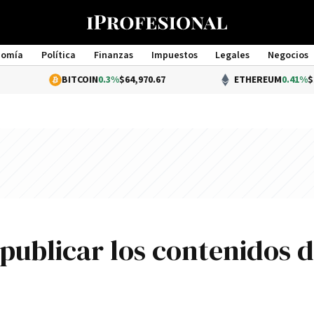
nomía
Política
Finanzas
Impuestos
Legales
Negocios
Management
BITCOIN
0.3%
$64,970.67
ETHEREUM
0.41%
$1,921.40
publicar los contenidos 