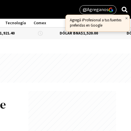
Agreganos
library_add
×
Agregá iProfesional a tus fuentes
Tecnología
Comex
preferidas en Google
DÓLAR BNA
$1,520.00
DÓLAR BLU
de