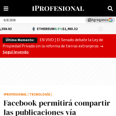
Agreganos
library_add
6/8/2026
ETHEREUM
0.3%
$1,903.32
DÓLAR B
EN VIVO | El Senado debate la Ley de
Último Momento:
Gobierno
Propiedad Privada sin la reforma de tierras extranjeras
→
Seguí leyendo
IPROFESIONAL
|
TECNOLOGÍA
|
Facebook permitirá compartir
las publicaciones ví­a