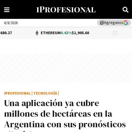
Agreganos
library_add
6/8/2026
ETHEREUM
0.42%
$1,905.60
DÓLAR B
IPROFESIONAL
|
TECNOLOGÍA
|
Una aplicación ya cubre
millones de hectáreas en la
Argentina con sus pronósticos