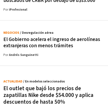
buscados de CABA por debajo de u$s3.000
Por
iProfesional
NEGOCIOS
/ Desregulación aérea
El Gobierno acelera el ingreso de aerolíneas
extranjeras con menos trámites
Por
Andrés Sanguinetti
ACTUALIDAD
/ En modelos seleccionados
El outlet que bajó los precios de
zapatillas Nike desde $54.000 y aplica
descuentos de hasta 50%