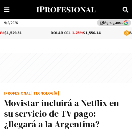
Agreganos
library_add
9/8/2026
1
DÓLAR CCL
-1.25%
$1,556.14
BITCOIN
0.1%
IPROFESIONAL
|
TECNOLOGÍA
|
Movistar incluirá a Netflix en
su servicio de TV pago:
¿llegará a la Argentina?