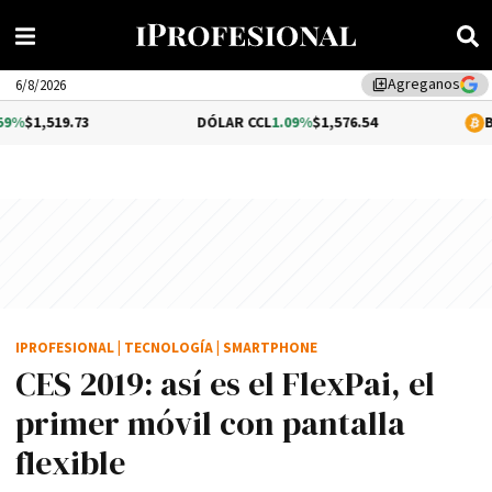
Agreganos
library_add
6/8/2026
.73
DÓLAR CCL
1.09%
$1,576.54
BITCOIN
0.
IPROFESIONAL
|
TECNOLOGÍA
|
SMARTPHONE
CES 2019: así es el FlexPai, el
primer móvil con pantalla
flexible