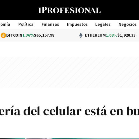
nomía
Política
Finanzas
Impuestos
Legales
Negocios
Management
OIN
1.36%
$65,157.98
ETHEREUM
1.08%
$1,920.33
ería del celular está en b