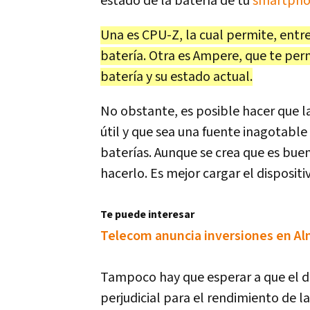
estado de la batería de tu
smartph
Una es CPU-Z, la cual permite, entr
batería. Otra es Ampere, que te per
batería y su estado actual.
No obstante, es posible hacer que la
útil y que sea una fuente inagotable
baterías. Aunque se crea que es bue
hacerlo. Es mejor cargar el disposit
Te puede interesar
Telecom anuncia inversiones en Al
Tampoco hay que esperar a que el d
perjudicial para el rendimiento de l