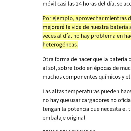
móvil casi las 24 horas del día, se 
Por ejemplo, aprovechar mientras 
mejorará la vida de nuestra batería a
veces al día, no hay problema en ha
heterogéneas.
Otra forma de hacer que la batería d
al sol, sobre todo en épocas de much
muchos componentes químicos y el c
Las altas temperaturas pueden hacer
no hay que usar cargadores no oficia
tengan la potencia que necesita el t
embalaje original.