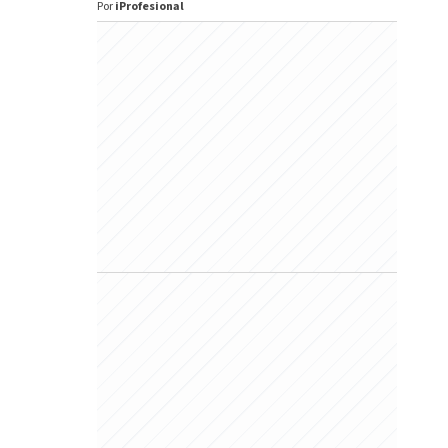
Por
iProfesional