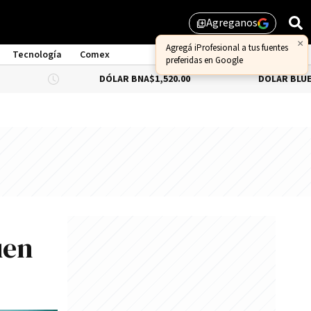
Agreganos
library_add
×
Agregá iProfesional a tus fuentes
Tecnología
Comex
preferidas en Google
DÓLAR BNA
$1,520.00
DÓLAR BLUE
-0.66%
$1
uen