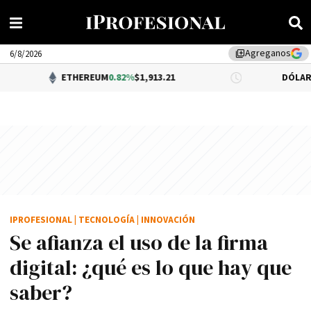
Agreganos
library_add
6/8/2026
ETHEREUM
0.82%
$1,913.21
DÓLAR BNA
0.34%
$1
IPROFESIONAL
|
TECNOLOGÍA
|
INNOVACIÓN
Se afianza el uso de la firma
digital: ¿qué es lo que hay que
saber?