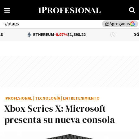
Agreganos
library_add
7/8/2026
ETHEREUM
-0.07%
$1,898.22
DÓLAR BNA
$1
IPROFESIONAL
|
TECNOLOGÍA
|
ENTRETENIMIENTO
Xbox Series X: Microsoft
presenta su nueva consola