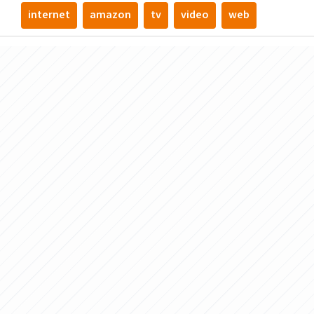
internet
amazon
tv
video
web