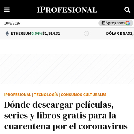
Agreganos
library_add
10/8/2026
EUM
0.04%
$1,914.31
DÓLAR BNA
$1,520.00
IPROFESIONAL
|
TECNOLOGÍA
|
CONSUMOS CULTURALES
Dónde descargar películas,
series y libros gratis para la
cuarentena por el coronavirus