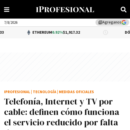
Agreganos
library_add
7/8/2026
ETHEREUM
0.92%
$1,917.32
DÓLAR BNA
$1,
IPROFESIONAL
|
TECNOLOGÍA
|
MEDIDAS OFICIALES
Telefonía, Internet y TV por
cable: definen cómo funciona
el servicio reducido por falta