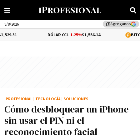
Agreganos
library_add
9/8/2026
DÓLAR CCL
-1.25%
$1,556.14
BITCOIN
-0.17%
$6
IPROFESIONAL
|
TECNOLOGÍA
|
SOLUCIONES
Cómo desbloquear un iPhone
sin usar el PIN ni el
reconocimiento facial