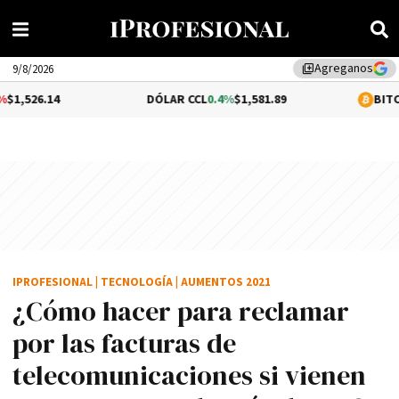
Agreganos
library_add
9/8/2026
DÓLAR CCL
0.4%
$1,581.89
BITCOIN
0.66%
$6
IPROFESIONAL
|
TECNOLOGÍA
|
AUMENTOS 2021
¿Cómo hacer para reclamar
por las facturas de
telecomunicaciones si vienen