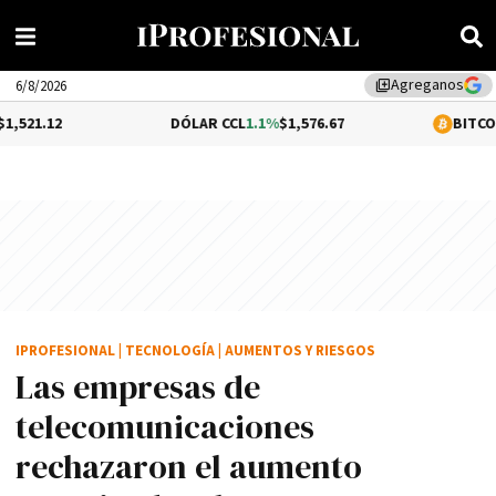
Agreganos
library_add
6/8/2026
DÓLAR CCL
1.1%
$1,576.67
BITCOIN
0.26%
$64,
IPROFESIONAL
|
TECNOLOGÍA
|
AUMENTOS Y RIESGOS
Las empresas de
telecomunicaciones
rechazaron el aumento