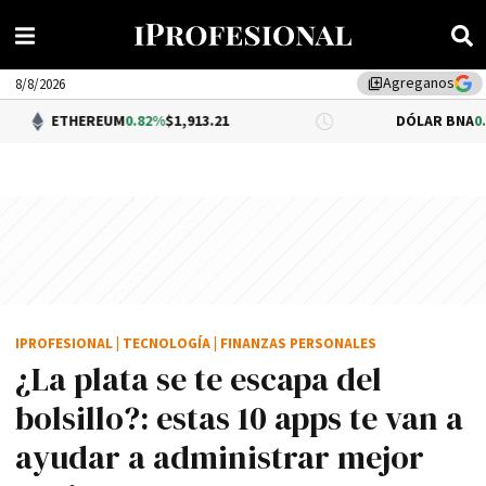
Agreganos
library_add
8/8/2026
REUM
0.82%
$1,913.21
DÓLAR BNA
0.34%
$1,520.00
IPROFESIONAL
|
TECNOLOGÍA
|
FINANZAS PERSONALES
¿La plata se te escapa del
bolsillo?: estas 10 apps te van a
ayudar a administrar mejor