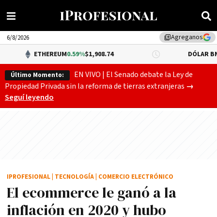
Agreganos
library_add
6/8/2026
THEREUM
0.59%
$1,908.74
DÓLAR BNA
$1,520.00
EN VIVO | El Senado debate la Ley de
Último Momento:
Gobierno
Propiedad Privada sin la reforma de tierras extranjeras
→
Seguí leyendo
IPROFESIONAL
|
TECNOLOGÍA
|
COMERCIO ELECTRÓNICO
El ecommerce le ganó a la
inflación en 2020 y hubo