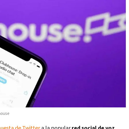
bhouse
uesta de Twitter
a la popular
red social de voz