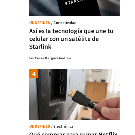
UNDEFINED
/ Conectividad
Así es la tecnología que une tu
celular con un satélite de
Starlink
Por
César Dergarabedian
UNDEFINED
/ Electrónica
Qué comprar para sumar Netflix