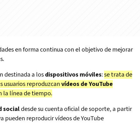
dades en forma continua con el objetivo de mejorar
s.
ón destinada a los
dispositivos móviles
:
se trata de
s usuarios reproduzcan
vídeos de YouTube
 la línea de tiempo.
d social
desde su cuenta oficial de soporte, a partir
S ya pueden reproducir vídeos de YouTube