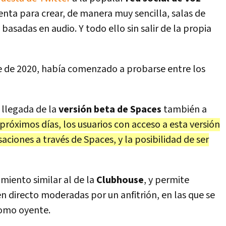
enta para crear, de manera muy sencilla, salas de
 basadas en audio. Y todo ello sin salir de la propia
 de 2020, había comenzado a probarse entre los
a llegada de la
versión beta de Spaces
también a
s próximos días, los usuarios con acceso a esta versión
ciones a través de Spaces, y la posibilidad de ser
miento similar al de la
Clubhouse
, y permite
 directo moderadas por un anfitrión, en las que se
omo oyente.