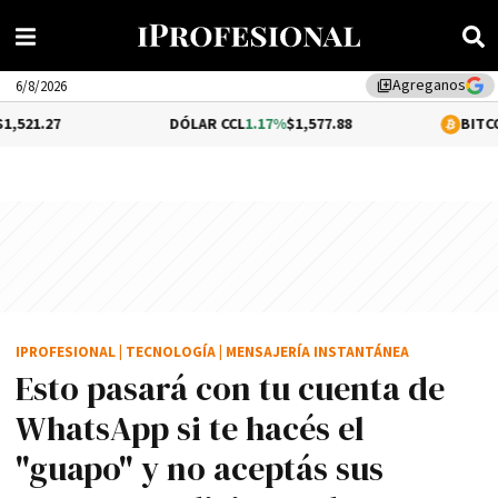
Agreganos
library_add
6/8/2026
DÓLAR CCL
1.17%
$1,577.88
BITCOIN
0.05%
$64,
IPROFESIONAL
|
TECNOLOGÍA
|
MENSAJERÍA INSTANTÁNEA
Esto pasará con tu cuenta de
WhatsApp si te hacés el
"guapo" y no aceptás sus