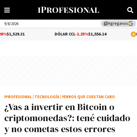
Agreganos
library_add
9/8/2026
DÓLAR CCL
-1.25%
$1,556.14
BITCOIN
$64,7
IPROFESIONAL
|
TECNOLOGÍA
|
YERROS QUE CUESTAN CARO
¿Vas a invertir en Bitcoin o
criptomonedas?: tené cuidado
y no cometas estos errores