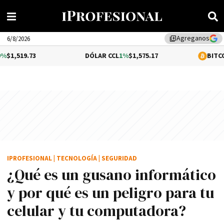
Agreganos
library_add
6/8/2026
DÓLAR CCL
1%
$1,575.17
BITCOIN
0.13%
$64,
IPROFESIONAL
|
TECNOLOGÍA
|
SEGURIDAD
¿Qué es un gusano informático
y por qué es un peligro para tu
celular y tu computadora?