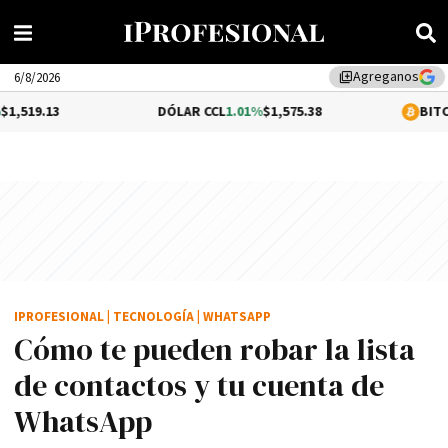
Agreganos
library_add
6/8/2026
DÓLAR CCL
1.01%
$1,575.38
BITCOIN
0.48%
$64
IPROFESIONAL
|
TECNOLOGÍA
|
WHATSAPP
Cómo te pueden robar la lista
de contactos y tu cuenta de
WhatsApp