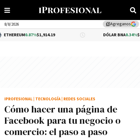
Agreganos
library_add
8/8/2026
0.87%
$1,914.19
DÓLAR BNA
0.34%
$1,520.00
IPROFESIONAL
|
TECNOLOGÍA
|
REDES SOCIALES
Cómo hacer una página de
Facebook para tu negocio o
comercio: el paso a paso