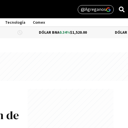
Agreganos
library_add
Tecnología
Comex
DÓLAR BNA
0.34%
$1,520.00
DÓLAR BLUE
-0.33
n de