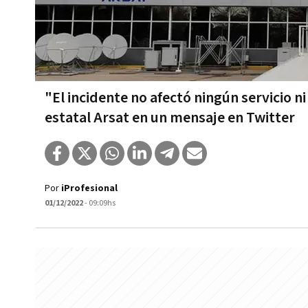
"El incidente no afectó ningún servicio n
estatal Arsat en un mensaje en Twitter
Por
iProfesional
01/12/2022
- 09:09hs