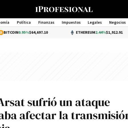
nomía
Política
Finanzas
Impuestos
Legales
Negocios
Management
0.95%
$64,697.10
ETHEREUM
2.44%
$1,912.91
Arsat sufrió un ataque
aba afectar la transmisió