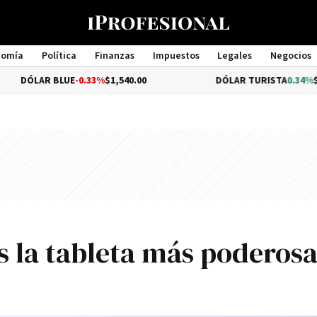
nomía
Política
Finanzas
Impuestos
Legales
Negocios
Management
LUE
-0.33%
$1,540.00
DÓLAR TURISTA
0.34%
$1,976.00
s la tableta más poderosa