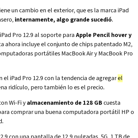
iene un cambio en el exterior, que es la marca iPad
asero,
internamente, algo grande sucedió
.
iPad Pro 12.9 al soporte para
Apple Pencil hover y
eta ahora incluye el conjunto de chips patentado M2,
computadoras portátiles MacBook Air y MacBook Pro
n el iPad Pro 12.9 con la tendencia de agregar
el
ena ridículo, pero también lo es el precio.
con Wi-Fi y
almacenamiento de 128 GB
cuesta
te para comprar una buena computadora portátil HP o
d.
12.9 con una pantalla de 12,9 pulgadas, 5G, 1 TB de