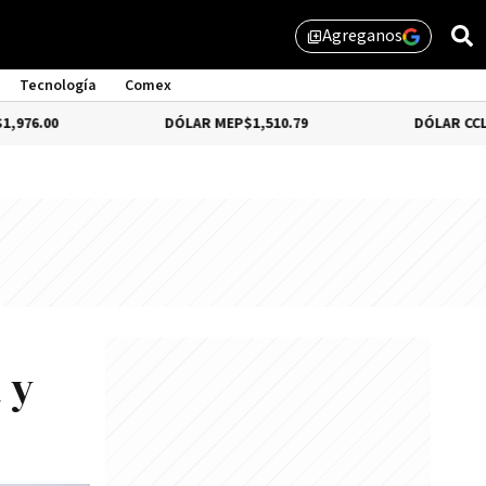
Agreganos
library_add
Tecnología
Comex
DÓLAR MEP
$1,510.79
DÓLAR CCL
$1,559.41
 y