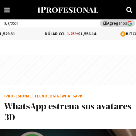
Agreganos
library_add
8/8/2026
DÓLAR CCL
-1.25%
$1,556.14
BITCOIN
0.01%
$65
IPROFESIONAL
|
TECNOLOGÍA
|
WHATSAPP
WhatsApp estrena sus avatares
3D