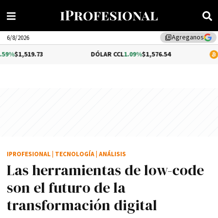
Agreganos
library_add
6/8/2026
3
DÓLAR CCL
1.09%
$1,576.54
BITCOIN
0.35
IPROFESIONAL
|
TECNOLOGÍA
|
ANÁLISIS
Las herramientas de low-code
son el futuro de la
transformación digital