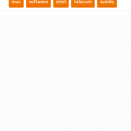
mac
software
intel
telecom
sueldo