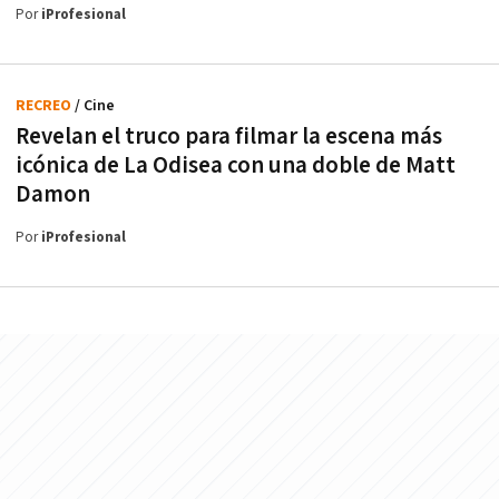
Por
iProfesional
RECREO
/ Cine
Revelan el truco para filmar la escena más
icónica de La Odisea con una doble de Matt
Damon
Por
iProfesional