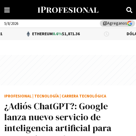
Agreganos
library_add
5/8/2026
ETHEREUM
0.6%
$1,871.36
DÓLAR BNA
$1,51
IPROFESIONAL
|
TECNOLOGÍA
|
CARRERA TECNOLÓGICA
¿Adiós ChatGPT?: Google
lanza nuevo servicio de
inteligencia artificial para