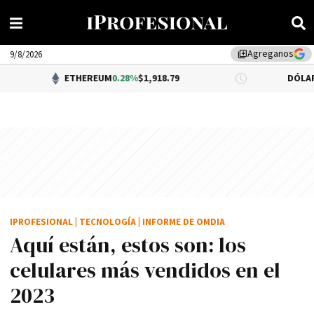
Agreganos
library_add
9/8/2026
ETHEREUM
0.28%
$1,918.79
DÓLAR BNA
$1,520.0
IPROFESIONAL
|
TECNOLOGÍA
|
INFORME DE OMDIA
Aquí están, estos son: los
celulares más vendidos en el
2023