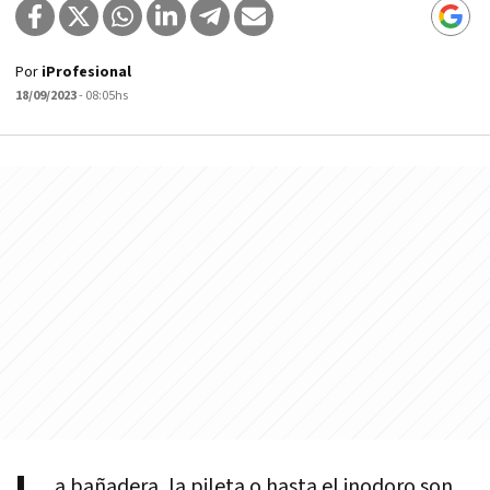
Por
iProfesional
18/09/2023
- 08:05hs
a bañadera, la pileta o hasta el inodoro son