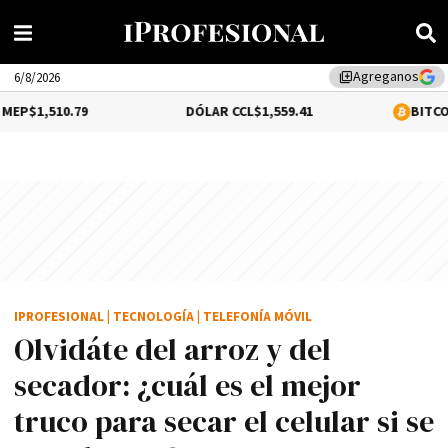
Agreganos
library_add
6/8/2026
9
DÓLAR CCL
$1,559.41
BITCOIN
0.2%
$64,6
IPROFESIONAL
|
TECNOLOGÍA
|
TELEFONÍA MÓVIL
Olvidáte del arroz y del
secador: ¿cuál es el mejor
truco para secar el celular si se