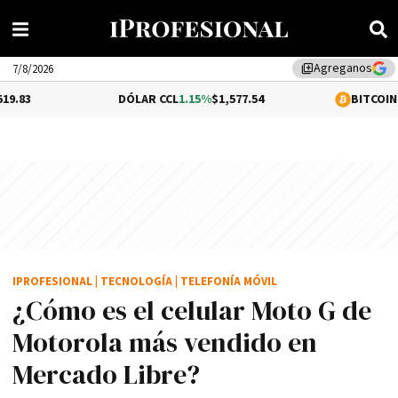
Agreganos
library_add
7/8/2026
DÓLAR CCL
1.15%
$1,577.54
BITCOIN
-0.18%
$64,42
IPROFESIONAL
|
TECNOLOGÍA
|
TELEFONÍA MÓVIL
¿Cómo es el celular Moto G de
Motorola más vendido en
Mercado Libre?