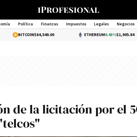
nomía
Política
Finanzas
Impuestos
Legales
Negocios
Management
ITCOIN
$64,540.00
ETHEREUM
0.43%
$1,905.84
ón de la licitación por el 
"telcos"