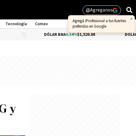
Agreganos
library_add
×
Agregá iProfesional a tus fuentes
Tecnología
Comex
preferidas en Google
DÓLAR BNA
0.34%
$1,520.00
DÓLAR BLUE
$1,5
5G y