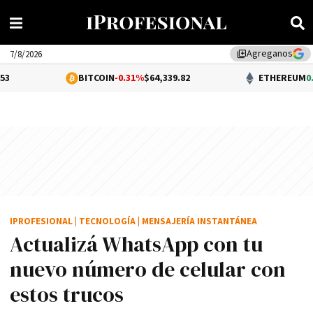
Agreganos
library_add
7/8/2026
BITCOIN
-0.31%
$64,339.82
ETHEREUM
0.32%
$1,903.60
IPROFESIONAL
|
TECNOLOGÍA
|
MENSAJERÍA INSTANTÁNEA
Actualizá WhatsApp con tu
nuevo número de celular con
estos trucos