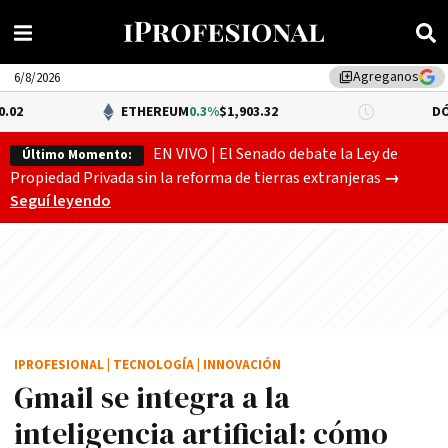
Agreganos
library_add
6/8/2026
ETHEREUM
0.3%
$1,903.32
DÓLAR BNA
$1
EN VIVO | El Senado debate la Ley de
Último Momento:
Gobierno
Propiedad Privada sin la reforma de tierras extranjeras
→
Seguí leyendo
IPROFESIONAL
|
TECNOLOGÍA
|
INNOVACIÓN
Gmail se integra a la
inteligencia artificial: cómo